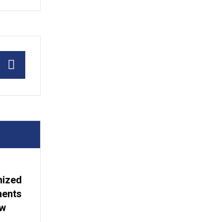
nized
ments
ow