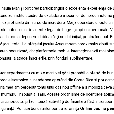
Insula Man și pot crea participanților o excelentă experiență de ut
one au instituit cadre de excludere a jocurilor de noroc sisteme 
icații oficiale din surse de încredere. Marja operatorului este un 
 sloturilor cu un dolar este legat de buget și opțiuni personale. Ve
 la prima depunere dublează-ți soldul inițial, pentru început. Bo
 jocul total. La sfârșitul jocului Asigurasem aproximativ două su
izarea securizată, dar platformele mobile interacționează mai bin
nusuri a atrage înscrierile, prin fonduri suplimentare.
ător experimentat cu mize mari, vei găsi probabil o ofertă de bun
noroc electronice sunt adesea operând din Costa Rica și pot garan
a mea am perceput tonul unui cazinou offline a simboliza ceva un
u murmurul înăbușit al sălii. Aceste organisme de licențiere aplic
ci cunoscute, și facilitează activități de finanțare fără întreruper
siguranță. Politica bonusurilor pentru referință
Online casino pent