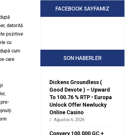
FACEBOOK SAYFAMIZ
 după
er, datorită
te pozitive
ele cu
e după cum
SON HABERLER
 pe care
Dickens Groundless (
și
Good Devote ) – Upward
or,
To 100.76 % RTP • Europa
 pre-
Unlock Offer Newlucky
șnuiți
Online Casino
prin
Ağustos 6, 2026
Convery 100,000 GC +