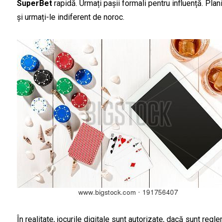
SuperBet
rapidă. Urmați pașii formali pentru influență. Plan
și urmați-le indiferent de noroc.
În realitate, jocurile digitale sunt autorizate, dacă sunt regl