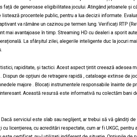
s față de generoase eligibilitatea jocului. Atingând jetoanele și că
 listează procentele public, pentru a lua decizii informate. Evalu
e captivant va rămâne un cazinou pe termen lung. Verificați RTP (Re
t mai avantajoase în timp. Streaming HD cu dealeri a sporit auten
ațională. La sfârșitul zilei, alegerile inteligente duc la jocuri ma
.
tistici, rapiditate, și tactici. Acest aspect țintit creează adesea 
i . Dispun de opțiuni de retragere rapidă , cataloage extinse de joc
nedele majore . Blocați instrumentele responsabile înainte de pri
nteresant. Această resursă este informativă nu colectăm bani de 
Dacă serviciul este slab sau neglijent, ar trebui să vă gândiți de
ți cu licențierea, cu acreditări respectate, cum ar fi UKGC, pentru 
este certificat, nu-l utilizați indiferent de situație. Opțiunile de p