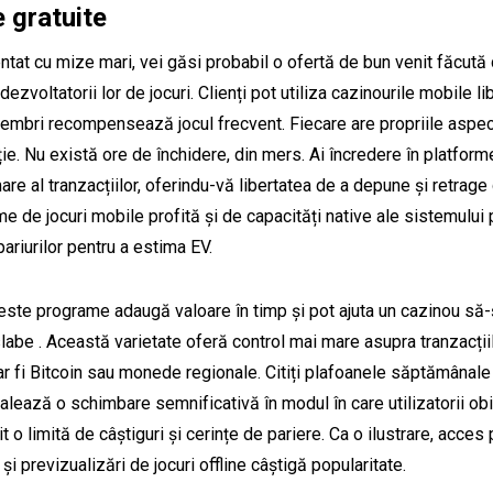
 gratuite
ntat cu mize mari, vei găsi probabil o ofertă de bun venit făcută
dezvoltatorii lor de jocuri. Clienți pot utiliza cazinourile mobile lib
embri recompensează jocul frecvent. Fiecare are propriile aspec
cție. Nu există ore de închidere, din mers. Ai încredere în platform
mare al tranzacțiilor, oferindu-vă libertatea de a depune și retrag
rme de jocuri mobile profită și de capacități native ale sistemului
ariurilor pentru a estima EV.
Aceste programe adaugă valoare în timp și pot ajuta un cazinou să-
slabe . Această varietate oferă control mai mare asupra tranzacțiil
ar fi Bitcoin sau monede regionale. Citiți plafoanele săptămânale
alează o schimbare semnificativă în modul în care utilizatorii obi
 o limită de câștiguri și cerințe de pariere. Ca o ilustrare, acces 
și previzualizări de jocuri offline câștigă popularitate.