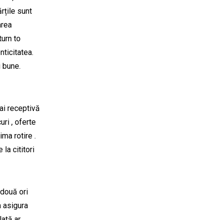
rțile sunt
area
turn to
ticitatea.
i bune.
mai receptivă
uri , oferte
ma rotire .
la cititori
 două ori
a asigura
lată ar