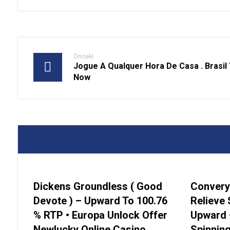
Önceki
Jogue A Qualquer Hora De Casa . Brasil T
Now
Dickens Groundless ( Good
Convery
Devote ) – Upward To 100.76
Relieve
% RTP • Europa Unlock Offer
Upward 
Newlucky Online Casino
Spinnin