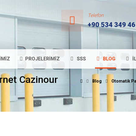
Telefon
+90 534 349 46
İMİZ
PROJELERİMİZ
SSS
BLOG
İ
rnet Cazinour
Blog
Otomatik Pa